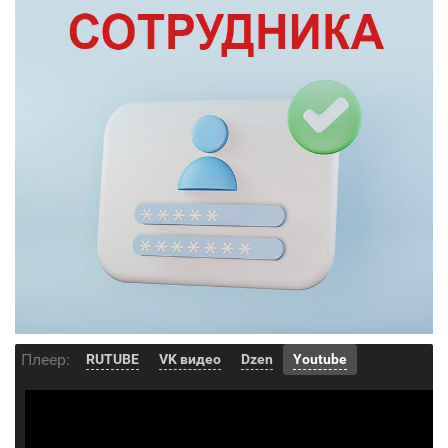
Плеер:
RUTUBE
VK видео
Dzen
Youtube