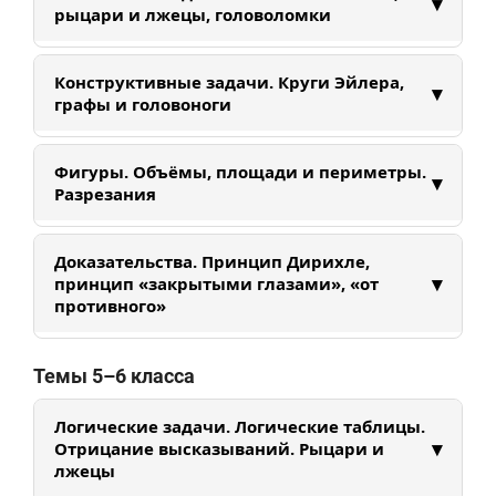
▾
деревом решений и правилами суммы и
рыцари и лжецы, головоломки
произведения. Учимся находить все варианты
без пропусков и повторов.
Учимся строить логические таблицы, решать
Конструктивные задачи. Круги Эйлера,
▾
задачи про рыцарей и лжецов, анализировать
графы и головоноги
условия и находить противоречия.
Разбираем различные конструкции, помогающие
Фигуры. Объёмы, площади и периметры.
▾
решить задачи. Знакомимся с теорией графов и
Разрезания
множеств.
Разберем свойства фигур. Научимся вычислять
Доказательства. Принцип Дирихле,
периметры, площади и объемы различных
▾
принцип «закрытыми глазами», «от
фигур. Рассмотрим клетчатые задачи на
противного»
разрезания. Поработаем с объемными фигурами
и с их развертками. Потренируем
Знакомимся с методами математических
Темы 5–6 класса
пространственное мышление.
доказательств: принцип Дирихле, доказательство
от противного, метод «закрытыми глазами».
Логические задачи. Логические таблицы.
▾
Отрицание высказываний. Рыцари и
лжецы