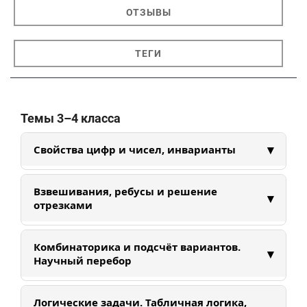
ОТЗЫВЫ
ТЕГИ
Темы 3–4 класса
▾
Свойства цифр и чисел, инварианты
Изучаем свойства цифр и чисел: делимость,
Взвешивания, ребусы и решение
▾
четность, интервалы. Учимся находить
отрезками
закономерности и придумывать аналогии в
помощь к решению задач.
Решаем задачи на взвешивания и
Комбинаторика и подсчёт вариантов.
▾
математические ребусы. Преобразовываем
Научный перебор
условия задач в удобные и понятные схемы:
ребусы, отрезки, весы.
Знакомимся с основами системного перебора,
Логические задачи. Табличная логика,